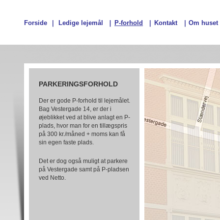
Forside
Ledige lejemål
P-forhold
Kontakt
Om huset
PARKERINGSFORHOLD
Der er gode P-forhold til lejemålet.
Bag Vestergade 14, er der i
øjeblikket ved at blive anlagt en P-
plads, hvor man for en tillægspris
på 300 kr./måned + moms kan få
sin egen faste plads.
Det er dog også muligt at parkere
på Vestergade samt på P-pladsen
ved Netto.