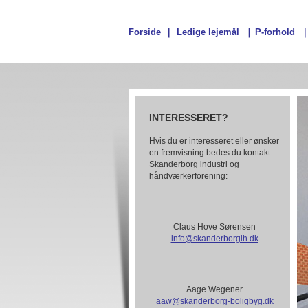
Forside
Ledige lejemål
P-forhold
INTERESSERET?
Hvis du er interesseret eller ønsker
en fremvisning bedes du kontakt
Skanderborg industri og
håndværkerforening:
Claus Hove Sørensen
info@skanderborgih.dk
Aage Wegener
aaw@skanderborg-boligbyg.dk